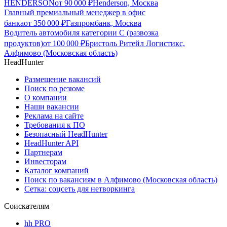
HENDERSON
от
90 000
₽
Henderson, Москва
Главный премиальный менеджер в офис
банка
от
350 000
₽
Газпромбанк, Москва
Водитель автомобиля категории C (развозка
продуктов)
от
100 000
₽
Бристоль Ритейл Логистикс,
Алфимово (Московская область)
HeadHunter
Размещение вакансий
Поиск по резюме
О компании
Наши вакансии
Реклама на сайте
Требования к ПО
Безопасный HeadHunter
HeadHunter API
Партнерам
Инвесторам
Каталог компаний
Поиск по вакансиям в Алфимово (Московская область)
Сетка: соцсеть для нетворкинга
Соискателям
hh PRO