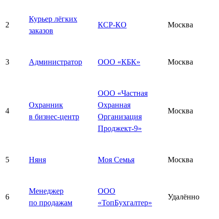
Курьер лёгких
2
КСР-КО
Москва
заказов
3
Администратор
ООО «КБК»
Москва
ООО «Частная
Охранник
Охранная
4
Москва
в бизнес-центр
Организация
Проджект-9»
5
Няня
Моя Семья
Москва
Менеджер
ООО
6
Удалённо
по продажам
«ТопБухгалтер»