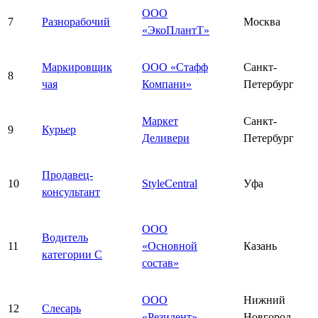
ООО
7
Разнорабочий
Москва
«ЭкоПлантТ»
Маркировщик
ООО «Стафф
Санкт-
8
чая
Компани»
Петербург
Маркет
Санкт-
9
Курьер
Деливери
Петербург
Продавец-
10
StyleCentral
Уфа
консультант
ООО
Водитель
11
«Основной
Казань
категории С
состав»
ООО
Нижний
12
Слесарь
«Резидент»
Новгород