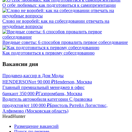
О себе любимых: как подготовиться к самопрезентации
Слово не воробей: как на собеседовании отвечать на
неудобные вопросы
Вредные советы: 6 способов провалить первое собеседование
Как подготовиться к первому собеседованию
Вакансии дня
Продавец-кассир в Дом Моды
HENDERSON
от
90 000
₽
Henderson, Москва
Главный премиальный менеджер в офис
банка
от
350 000
₽
Газпромбанк, Москва
Водитель автомобиля категории C (развозка
продуктов)
от
100 000
₽
Бристоль Ритейл Логистикс,
Алфимово (Московская область)
HeadHunter
Размещение вакансий
Поиск по резюме