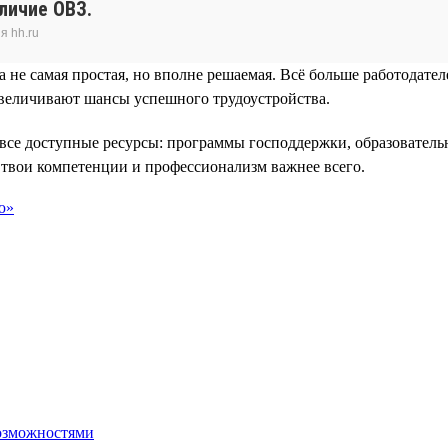
личие ОВЗ.
я hh.ru
 не самая простая, но вполне решаемая. Всё больше работодате
величивают шансы успешного трудоустройства.
 все доступные ресурсы: программы господдержки, образователь
 твои компетенции и профессионализм важнее всего.
ю»