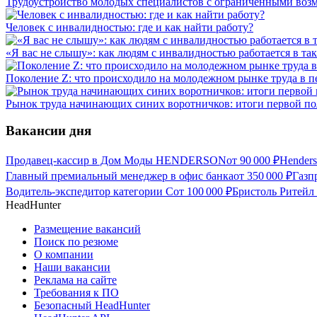
Трудоустройство молодых специалистов с ограниченными воз
Человек с инвалидностью: где и как найти работу?
«Я вас не слышу»: как людям с инвалидностью работается в та
Поколение Z: что происходило на молодежном рынке труда в п
Рынок труда начинающих синих воротничков: итоги первой по
Вакансии дня
Продавец-кассир в Дом Моды HENDERSON
от
90 000
₽
Hender
Главный премиальный менеджер в офис банка
от
350 000
₽
Газп
Водитель-экспедитор категории С
от
100 000
₽
Бристоль Ритейл
HeadHunter
Размещение вакансий
Поиск по резюме
О компании
Наши вакансии
Реклама на сайте
Требования к ПО
Безопасный HeadHunter