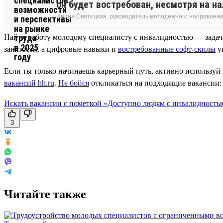
он будет востребован, несмотря на на
Ирина Святицкая, руководитель молодёжного направлени
Найти работу молодому специалисту с инвалидностью — задача
занятости, а цифровые навыки и
востребованные софт-скилы
у
Если ты только начинаешь карьерный путь, активно используй
вакансий hh.ru
.
Не бойся
откликаться на подходящие вакансии:
Искать вакансии с пометкой «Доступно людям с инвалидность
3
Читайте также