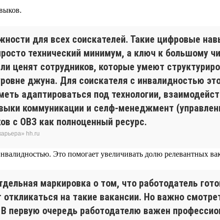
выков.
ности для всех соискателей. Такие цифровые нав
просто технический минимум, а ключ к большому ч
ели ценят сотрудников, которые умеют структурир
ровне джуна. Для соискателя с инвалидностью это
уметь адаптироваться под технологии, взаимодейс
выки коммуникации и селф-менеджмент (управлени
ов с ОВЗ как полноценный ресурс.
арьера» hh.ru
инвалидностью. Это помогает увеличивать долю релевантных ва
отдельная маркировка о том, что работодатель гото
 откликаться на такие вакансии. Но важно смотре
 В первую очередь работодателю важен профессион