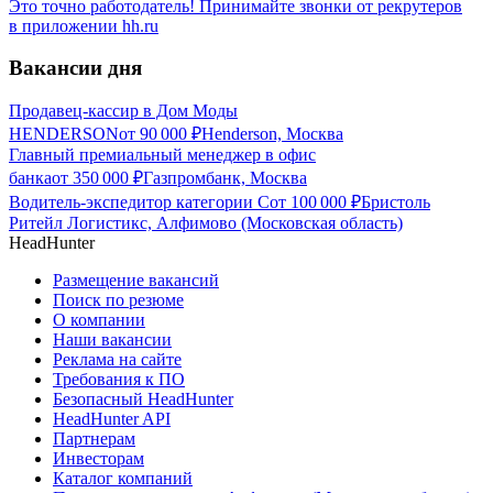
Это точно работодатель! Принимайте звонки от рекрутеров
в приложении hh.ru
Вакансии дня
Продавец-кассир в Дом Моды
HENDERSON
от
90 000
₽
Henderson, Москва
Главный премиальный менеджер в офис
банка
от
350 000
₽
Газпромбанк, Москва
Водитель-экспедитор категории С
от
100 000
₽
Бристоль
Ритейл Логистикс, Алфимово (Московская область)
HeadHunter
Размещение вакансий
Поиск по резюме
О компании
Наши вакансии
Реклама на сайте
Требования к ПО
Безопасный HeadHunter
HeadHunter API
Партнерам
Инвесторам
Каталог компаний