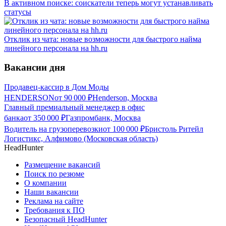
В активном поиске: соискатели теперь могут устанавливать
статусы
Отклик из чата: новые возможности для быстрого найма
линейного персонала на hh.ru
Вакансии дня
Продавец-кассир в Дом Моды
HENDERSON
от
90 000
₽
Henderson, Москва
Главный премиальный менеджер в офис
банка
от
350 000
₽
Газпромбанк, Москва
Водитель на грузоперевозки
от
100 000
₽
Бристоль Ритейл
Логистикс, Алфимово (Московская область)
HeadHunter
Размещение вакансий
Поиск по резюме
О компании
Наши вакансии
Реклама на сайте
Требования к ПО
Безопасный HeadHunter