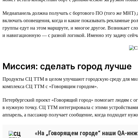
Медиапанель должна получать с бортового ПО (того же МНТ) да
включать оповещения, когда и какие показывать рекламные ро
группы едут на этом маршруте, и многое другое. Возникает сл
и навигационную — с разной логикой. Именно эту задачу сей
Миссия: сделать город лучше
Продукты СЦ ТТМ в целом улучшают городскую среду для милл
комплекса СЦ ТТМ с «Говорящим городом».
Петербургский проект «Говорящий город» помогает людям с о
в нужную точку. СЦ ТТМ интегрировала с этими устройствами 
аппарель, а пассажир получает сообщение, когда подходит нуж
«На „Говорящем городе“ наши QA-инж