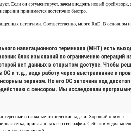
кт. Если он аргументирует, зачем внедрять новый фреймворк, я
внедрении принимается достаточно быстро.
щищенных патентами. Соответственно, много RnD. В основном 
ьного навигационного терминала (МНТ) есть выход
 возник блок изысканий по ограничению операций 
которой нет данных в открытом доступе. Чтобы ре
 ОС и т.д., ведя работу через выстраивание и пров
нсорным экраном. Но его ОС заточена под десктоп
одействию с сенсором. Мы исследовали программну
 интересные и сложные технические задачи. Хороший пример —
фирная сетка, привязанная к его географии. Сейчас в медиапанел
х данных и изменений.