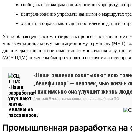
сообщать пассажирам о движении по маршруту, экстре
централизованно управлять данными о маршрутах тран
хранить и обрабатывать диагностические данные о т
У них общая цель: автоматизировать процессы в транспорте и 
многофункциональному навигационному терминалу (МНТ) води
диспетчера транспортной компании от многочасовой рутины и
(АСУ ПДМ) инженеры быстро узнают о состоянии и неисправно
«Наши решения охватывают всю транс
„бенефициар“ — человек, чью жизнь он
и как именно она улучшит жизнь люде
Дмитрий Бурков, начальник отдела разработки ПО
Промышленная разработка на 