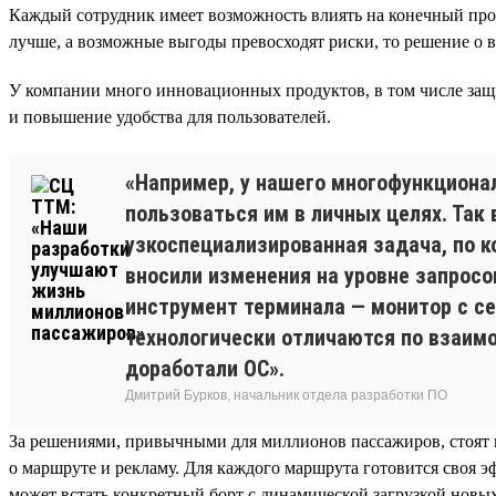
Каждый сотрудник имеет возможность влиять на конечный проду
лучше, а возможные выгоды превосходят риски, то решение о 
У компании много инновационных продуктов, в том числе за
и повышение удобства для пользователей.
«Например, у нашего многофункционал
пользоваться им в личных целях. Так
узкоспециализированная задача, по 
вносили изменения на уровне запросов
инструмент терминала — монитор с се
технологически отличаются по взаим
доработали ОС».
Дмитрий Бурков, начальник отдела разработки ПО
За решениями, привычными для миллионов пассажиров, стоят
о маршруте и рекламу. Для каждого маршрута готовится своя э
может встать конкретный борт с динамической загрузкой новы