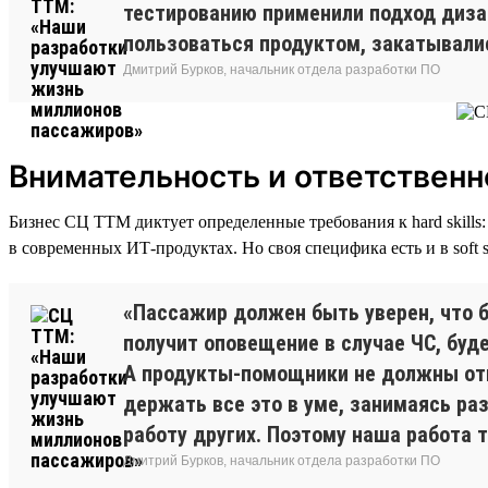
тестированию применили подход дизай
пользоваться продуктом, закатывалис
Дмитрий Бурков, начальник отдела разработки ПО
Внимательность и ответственн
Бизнес СЦ ТТМ диктует определенные требования к hard skill
в современных ИТ-продуктах. Но своя специфика есть и в soft s
«Пассажир должен быть уверен, что б
получит оповещение в случае ЧС, бу
А продукты-помощники не должны отв
держать все это в уме, занимаясь ра
работу других. Поэтому наша работа 
Дмитрий Бурков, начальник отдела разработки ПО