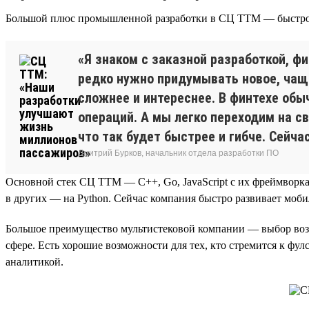
Большой плюс промышленной разработки в СЦ ТТМ — быстрое
«Я знаком с заказной разработкой, фи
редко нужно придумывать новое, чащ
сложнее и интереснее. В финтехе обы
операций. А мы легко переходим на св
что так будет быстрее и гибче. Сейча
Дмитрий Бурков, начальник отдела разработки ПО
Основной стек СЦ ТТМ — C++, Go, JavaScript с их фреймворкам
в других — на Python. Сейчас компания быстро развивает моби
Большое преимущество мультистековой компании — выбор возм
сфере. Есть хорошие возможности для тех, кто стремится к фул
аналитикой.