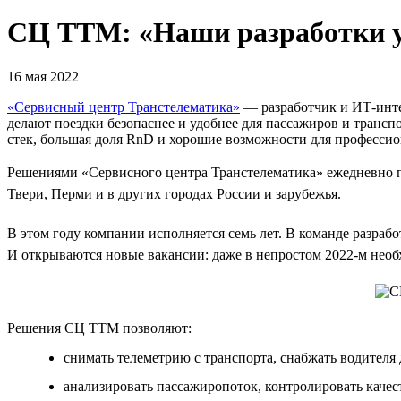
СЦ ТТМ: «Наши разработки 
16 мая 2022
«Сервисный центр Транстелематика»
— разработчик и ИТ-инте
делают поездки безопаснее и удобнее для пассажиров и тран
стек, большая доля RnD и хорошие возможности для профессио
Решениями «Сервисного центра Транстелематика» ежедневно по
Твери, Перми и в других городах России и зарубежья.
В этом году компании исполняется семь лет. В команде разраб
И открываются новые вакансии: даже в непростом 2022-м нео
Решения СЦ ТТМ позволяют:
снимать телеметрию с транспорта, снабжать водителя 
анализировать пассажиропоток, контролировать качест