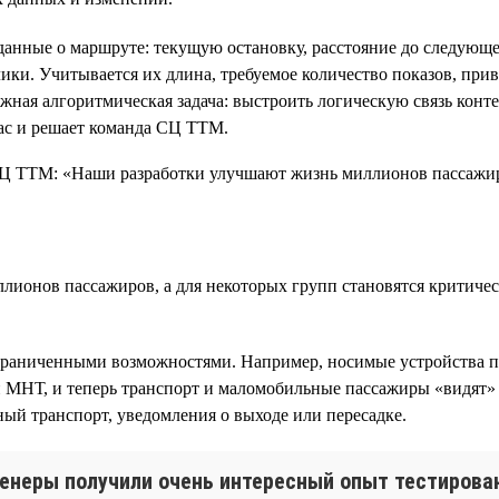
нные о маршруте: текущую остановку, расстояние до следующей,
лики. Учитывается их длина, требуемое количество показов, при
ожная алгоритмическая задача: выстроить логическую связь кон
час и решает команда СЦ ТТМ.
ионов пассажиров, а для некоторых групп становятся критиче
граниченными возможностями. Например, носимые устройства по
МНТ, и теперь транспорт и маломобильные пассажиры «видят» др
ный транспорт, уведомления о выходе или пересадке.
енеры получили очень интересный опыт тестирован