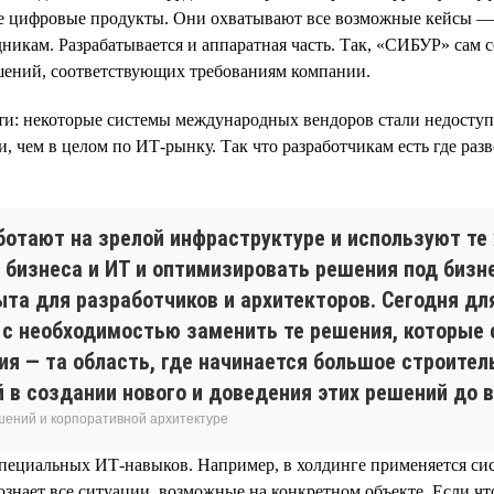
ые цифровые продукты. Они охватывают все возможные кейсы —
никам. Разрабатывается и аппаратная часть. Так, «СИБУР» сам
ешений, соответствующих требованиям компании.
сти: некоторые системы международных вендоров стали недоступ
, чем в целом по ИТ-рынку. Так что разработчикам есть где раз
отают на зрелой инфраструктуре и используют те 
 бизнеса и ИТ и оптимизировать решения под бизн
та для разработчиков и архитекторов. Сегодня дл
 с необходимостью заменить те решения, которые 
я — та область, где начинается большое строитель
 в создании нового и доведения этих решений до в
шений и корпоративной архитектуре
пециальных ИТ-навыков. Например, в холдинге применяется си
нает все ситуации, возможные на конкретном объекте. Если что-