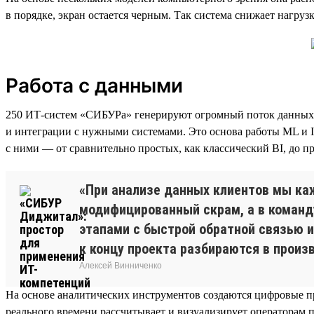
в порядке, экран остается черным. Так система снижает нагруз
Работа с данными
250 ИТ-систем «СИБУРа» генерируют огромный поток данных 
и интеграции с нужными системами. Это основа работы ML и I
с ними — от сравнительно простых, как классический BI, до п
«При анализе данных клиентов мы ка
модифицированный скрам, а в команду
этапами с быстрой обратной связью и
к концу проекта разбираются в произв
Алексей Винниченко
На основе аналитических инструментов создаются цифровые п
реального времени рассчитывает и визуализирует операторам