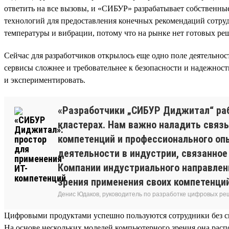
ответить на все вызовы, и «СИБУР» разрабатывает собственн
технологий для предоставления конечных рекомендаций сотруд
температуры и вибрации, потому что на рынке нет готовых р
Сейчас для разработчиков открылось еще одно поле деятельно
сервисы сложнее и требовательнее к безопасности и надежности
и экспериментировать.
«Разработчики „СИБУР Диджитал“ раб
кластерах. Нам важно наладить связь
компетенций и профессионального опы
деятельности в индустрии, связанное
Компании индустриального направлени
зрения применения своих компетенций
Денис Юдаков, руководитель по разработке цифровых ре
Цифровыми продуктами успешно пользуются сотрудники без с
На основе нескольких моделей компьютерного зрения она распоз