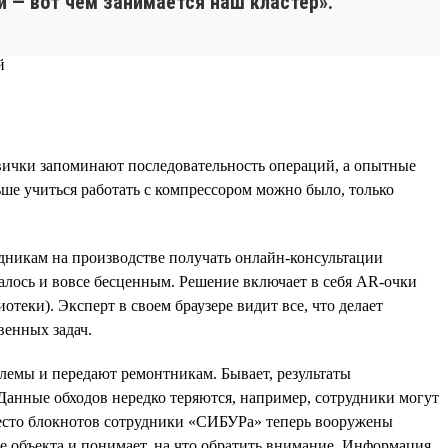
 — вот чем занимается наш кластер».
ички запоминают последовательность операций, а опытные
ше учиться работать с компрессором можно было, только
никам на производстве получать онлайн-консультации
алось и вовсе бесценным. Решение включает в себя AR-очки
еки). Эксперт в своем браузере видит все, что делает
венных задач.
блемы и передают ремонтникам. Бывает, результаты
Данные обходов нередко теряются, например, сотрудники могут
Вместо блокнотов сотрудники «СИБУРа» теперь вооружены
 объекта и понимает, на что обратить внимание. Информация