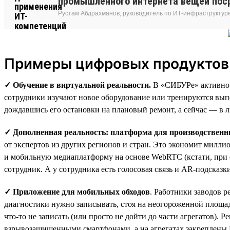
промышленного интернета вещей поср
Рустам Абдрахманов, руководитель по ИТ-инфраструктуре
Примеры цифровых продуктов
✓ Обучение в виртуальной реальности.
В «СИБУРе» активно 
сотрудники изучают новое оборудование или тренируются выпо
дождавшись его остановки на плановый ремонт, а сейчас — в 
✓ Дополненная реальность: платформа для производствен
от экспертов из других регионов и стран. Это экономит милли
и мобильную медиаплатформу на основе WebRTC (кстати, при ее
сотрудник. А у сотрудника есть голосовая связь и AR-подсказ
✓ Приложение для мобильных обходов
. Работники заводов р
диагностики нужно записывать, стоя на неогороженной площад
что-то не записать (или просто не дойти до части агрегатов
взрывозащищенными смартфонами, а на агрегатах закреплены 