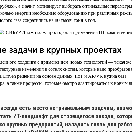
 рублях», а значит, мотивирует выбирать оптимальные параметр
 сколько энергии необходимо оборудованию при различных режим
ого газа сократились на 80 тысяч тонн в год.
е задачи в крупных проектах
енного холдинга с применением новых технологий — такая же и
ктурные изменения в сотнях систем, которые надо преобразова
a Driven решений на основе данных, IIoT и AR/VR нужна база 
тура, а также процессы, готовые быстро адаптироваться к новым
всегда есть место нетривиальным задачам, возмо
отать ИТ-ландшафт для строящегося завода, которы
ко крупных предприятий, наладить связь для раб