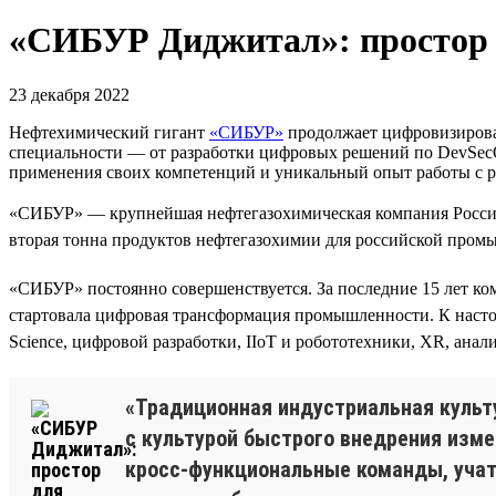
«СИБУР Диджитал»: простор 
23 декабря 2022
Нефтехимический гигант
«СИБУР»
продолжает цифровизироват
специальности — от разработки цифровых решений по DevSecOp
применения своих компетенций и уникальный опыт работы с р
«СИБУР» — крупнейшая нефтегазохимическая компания России 
вторая тонна продуктов нефтегазохимии для российской пром
«СИБУР» постоянно совершенствуется. За последние 15 лет ко
стартовала цифровая трансформация промышленности. К насто
Science, цифровой разработки, IIoT и робототехники, XR, ана
«Традиционная индустриальная культу
с культурой быстрого внедрения изме
кросс-функциональные команды, учат