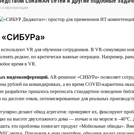
едством LoRaWAN сетей и другие подобные задачи
 и эксплуатации
 «СИБУРа»
используют VR для обучения сотрудников. В VR-симуляции нов
лнять редкие, но критически важные операции. Например, рань
любое время в VR.
ных видеоконференций.
AR-решение «СИБУРа» позволяет сотруд
оны рублей на командировках, а во время COVID-карантина оказ
 разработке пришлось переписать стандартное поведение библиот
ки на дисплее очков, оптимизированные для реальных производст
егулярно делают обход агрегатов: проверяют их, фиксируют про
ке на высоте двухэтажного дома — ночью и на морозе в –40°С. 
). Решить эти проблемы помогает продукт «Мобильные обходы». 
NFC метки. Приложив к ним смартфон, обходчик видит описание