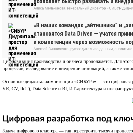
позволяет быстро развивать и внедря
Алиса Мельникова, генеральный директор «СИБУР Дидж
«В наших командах „айтишники“ и „хи
становятся Data Driven — учатся при
и компетенции через возможность пор
Алексей Винниченко, руководитель по данным, аналитике
Цифровизация производства и бизнеса продолжается. Для это
процессов, исследование и внедрение инноваций, а также зан
Основные диджитал-компетенции «СИБУРа» — это цифровая разраб
VR, CV, IIoT), Data Science и BI, ИТ-архитектура и инфраструк
Цифровая разработка под клю
Задача цифрового кластера — так перестроить тысячи процессо