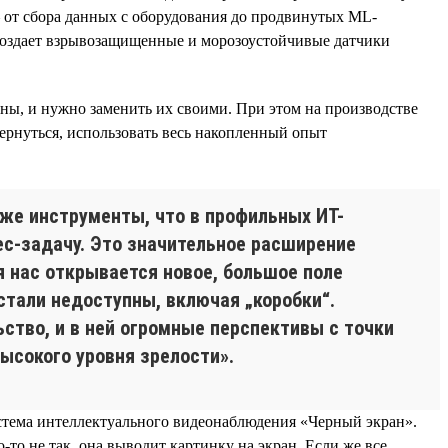
 от сбора данных с оборудования до продвинутых ML-
 создает взрывозащищенные и морозоустойчивые датчики
ны, и нужно заменить их своими. При этом на производстве
вернуться, использовать весь накопленный опыт
же инструменты, что в профильных ИТ-
ес-задачу. Это значительное расширение
я нас открывается новое, большое поле
стали недоступны, включая „коробки“.
ство, и в ней огромные перспективы с точки
ысокого уровня зрелости».
стема интеллектуального видеонаблюдения «Черный экран».
то не так, она выводит картинку на экран. Если же все