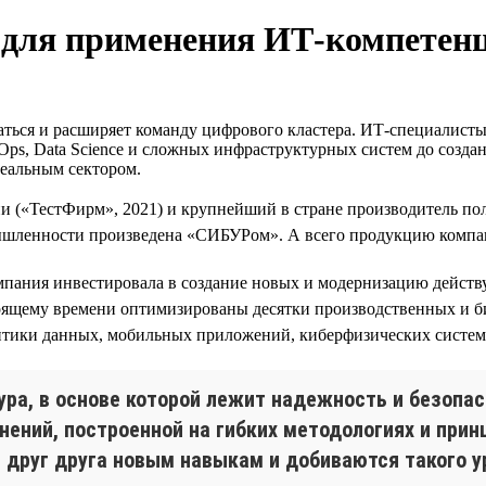
для применения ИТ-компетен
ься и расширяет команду цифрового кластера. ИТ-специалисты
s, Data Science и сложных инфраструктурных систем до создани
еальным сектором.
(«ТестФирм», 2021) и крупнейший в стране производитель пол
ышленности произведена «СИБУРом». А всего продукцию компани
мпания инвестировала в создание новых и модернизацию действ
ящему времени оптимизированы десятки производственных и биз
литики данных, мобильных приложений, киберфизических систем.
ра, в основе которой лежит надежность и безопас
нений, построенной на гибких методологиях и при
 друг друга новым навыкам и добиваются такого 