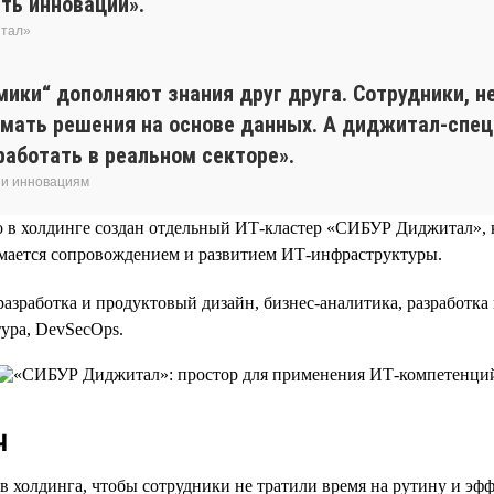
ть инновации».
итал»
мики“ дополняют знания друг друга. Сотрудники, 
нимать решения на основе данных. А диджитал-сп
аботать в реальном секторе».
 и инновациям
го в холдинге создан отдельный ИТ-кластер «СИБУР Диджитал»,
имается сопровождением и развитием ИТ-инфраструктуры.
отка и продуктовый дизайн, бизнес-аналитика, разработка на Ja
тура, DevSecOps.
ч
в холдинга, чтобы сотрудники не тратили время на рутину и эф