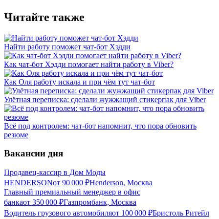
Читайте также
Найти работу поможет чат-бот Хэдди
Как чат-бот Хэдди помогает найти работу в Viber?
Как Оля работу искала и при чём тут чат-бот
Улётная переписка: сделали жужжащий стикерпак для Viber
Всё под контролем: чат-бот напомнит, что пора обновить
резюме
Вакансии дня
Продавец-кассир в Дом Моды
HENDERSON
от
90 000
₽
Henderson, Москва
Главный премиальный менеджер в офис
банка
от
350 000
₽
Газпромбанк, Москва
Водитель грузового автомобиля
от
100 000
₽
Бристоль Ритейл