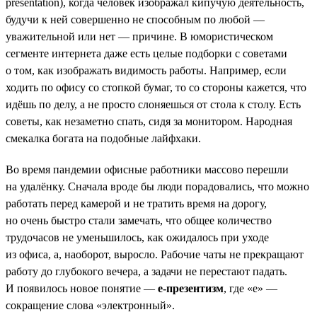
presentation), когда человек изображал кипучую деятельность,
будучи к ней совершенно не способным по любой —
уважительной или нет — причине. В юмористическом
сегменте интернета даже есть целые подборки с советами
о том, как изображать видимость работы. Например, если
ходить по офису со стопкой бумаг, то со стороны кажется, что
идёшь по делу, а не просто слоняешься от стола к столу. Есть
советы, как незаметно спать, сидя за монитором. Народная
смекалка богата на подобные лайфхаки.
Во время пандемии офисные работники массово перешли
на удалёнку. Сначала вроде бы люди порадовались, что можно
работать перед камерой и не тратить время на дорогу,
но очень быстро стали замечать, что общее количество
трудочасов не уменьшилось, как ожидалось при уходе
из офиса, а, наоборот, выросло. Рабочие чаты не прекращают
работу до глубокого вечера, а задачи не перестают падать.
И появилось новое понятие —
е-презентизм
, где «е» —
сокращение слова «электронный».