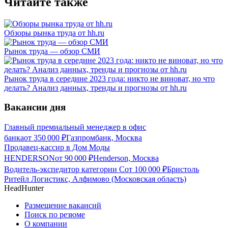
Читайте также
Обзоры рынка труда от hh.ru
Рынок труда — обзор СМИ
Рынок труда в середине 2023 года: никто не виноват, но что
делать? Анализ данных, тренды и прогнозы от hh.ru
Вакансии дня
Главный премиальный менеджер в офис
банка
от
350 000
₽
Газпромбанк, Москва
Продавец-кассир в Дом Моды
HENDERSON
от
90 000
₽
Henderson, Москва
Водитель-экспедитор категории С
от
100 000
₽
Бристоль
Ритейл Логистикс, Алфимово (Московская область)
HeadHunter
Размещение вакансий
Поиск по резюме
О компании