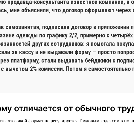
сию продавца-консультанта известной компании, в 
лась, мне объяснили, что договор оформляют через
ак самозанятая, подписала договор в приложении 
газине одежды по графику 2/2, примерно с четырёх
бязанностей других сотрудников: я помогала поку
кали за кассу и не выдавали форму — просто попро
ерез платформу, стали выдавать бейджики с подпи
 с вычетом 2% комиссии. Потом я самостоятельно 
му отличается от обычного тру
ть, что такой формат не регулируется Трудовым кодексом в полн