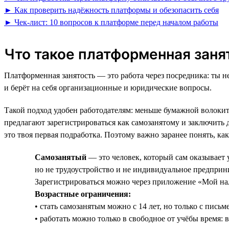
► Как проверить надёжность платформы и обезопасить себя
► Чек-лист: 10 вопросов к платформе перед началом работы
Что такое платформенная зан
Платформенная занятость — это работа через посредника: ты н
и берёт на себя организационные и юридические вопросы.
Такой подход удобен работодателям: меньше бумажной волокит
предлагают зарегистрироваться как самозанятому и заключить 
это твоя первая подработка. Поэтому важно заранее понять, как
Самозанятый
— это человек, который сам оказывает 
но не трудоустройство и не индивидуальное предприн
Зарегистрироваться можно через приложение «Мой нал
Возрастные ограничения:
• стать самозанятым можно с 14 лет, но только с пись
• работать можно только в свободное от учёбы время: в 