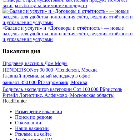
выиграть битву за внимание кандидата
«Баланс и услуги» и «Договоры и отчётность» — новые
разделы для удобства пополнения счёта, ведения отчётности
и управления услугами
Вакансии дня
Продавец-кассир в Дом Моды
HENDERSON
от
90 000
₽
Henderson, Москва
Главный премиальный менеджер в офис
банка
от
350 000
₽
Газпромбанк, Москва
Водитель-экспедитор категории С
от
100 000
₽
Бристоль
Ритейл Логистикс, Алфимово (Московская область)
HeadHunter
Размещение вакансий
Поиск по резюме
О компании
Наши вакансии
Реклама на сайте
Требования к ПО