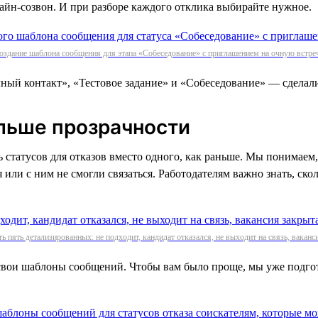
айн-созвон. И при разборе каждого отклика выбирайте нужное.
оздание шаблона сообщения для этапа «Собеседование» с приглашением на очную встре
ый контакт», «Тестовое задание» и «Собеседование» — сделали
ольше прозрачности
 статусов для отказов вместо одного, как раньше. Мы понимаем
я или с ним не смогли связаться. Работодателям важно знать, ск
ть пять детализированных: не подходит, кандидат отказался, не выходит на связь, вакан
и свои шаблоны сообщений. Чтобы вам было проще, мы уже подг