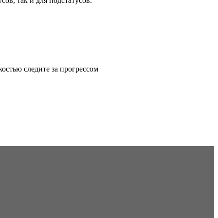
ов, так и для подстатусов.
костью следите за прогрессом