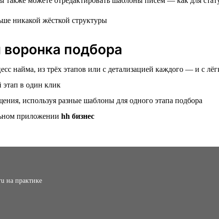
ы также можете отредактировать шаблоны писем — как для статус
 воронка подбора
с найма, из трёх этапов или с детализацией каждого — и с лёг
 этап в один клик
ения, используя разные шаблоны для одного этапа подбора
ильном приложении
hh бизнес
ru на практике