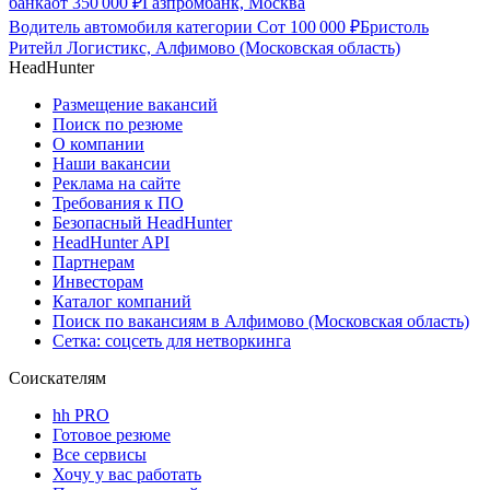
банка
от
350 000
₽
Газпромбанк, Москва
Водитель автомобиля категории С
от
100 000
₽
Бристоль
Ритейл Логистикс, Алфимово (Московская область)
HeadHunter
Размещение вакансий
Поиск по резюме
О компании
Наши вакансии
Реклама на сайте
Требования к ПО
Безопасный HeadHunter
HeadHunter API
Партнерам
Инвесторам
Каталог компаний
Поиск по вакансиям в Алфимово (Московская область)
Сетка: соцсеть для нетворкинга
Соискателям
hh PRO
Готовое резюме
Все сервисы
Хочу у вас работать