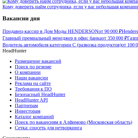
Кому доверить найм сотрудника, если у вас небольшая компани
Вакансии дня
Продавец-кассир в Дом Моды HENDERSON
от
90 000
₽
Hender
Главный премиальный менеджер в офис банка
от
350 000
₽
Газп
Водитель автомобиля категории C (развозка продуктов)
от
100 
HeadHunter
Размещение вакансий
Поиск по резюме
О компании
Наши вакансии
Реклама на сайте
Требования к ПО
Безопасный HeadHunter
HeadHunter API
Партнерам
Инвесторам
Каталог компаний
Поиск по вакансиям в Алфимово (Московская область)
Сетка: соцсеть для нетворкинга