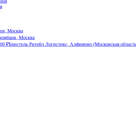
я
son, Москва
ромбанк, Москва
000
₽
Бристоль Ритейл Логистикс, Алфимово (Московская область