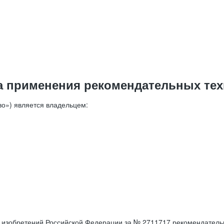
а применения рекомендательных тех
о») является владельцем:
е изобретений Российской Федерации за № 2711717 рекомендатель