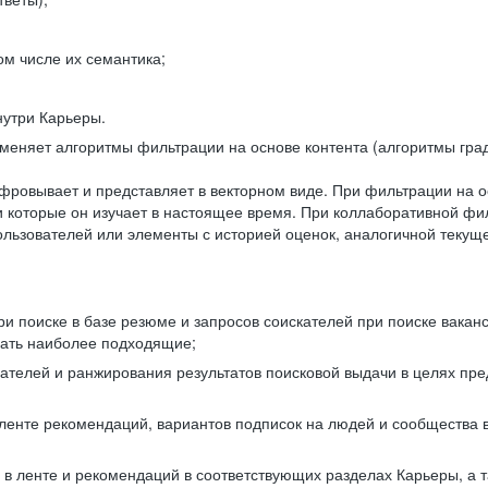
ом числе их семантика;
нутри Карьеры.
еняет алгоритмы фильтрации на основе контента (алгоритмы град
фровывает и представляет в векторном виде. При фильтрации на о
ли которые он изучает в настоящее время. При коллаборативной ф
льзователей или элементы с историей оценок, аналогичной текущ
и поиске в базе резюме и запросов соискателей при поиске вакан
рать наиболее подходящие;
одателей и ранжирования результатов поисковой выдачи в целях п
 ленте рекомендаций, вариантов подписок на людей и сообщества 
 в ленте и рекомендаций в соответствующих разделах Карьеры, а