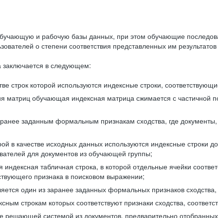
бучающую и рабочую базы данных, при этом обучающие последов
ователей о степени соответствия представленных им результатов 
 заключается в следующем:
ве строк которой используются индексные строки, соответствующ
ия матриц обучающая индексная матрица сжимается с частичной п
аранее заданным формальным признакам сходства, где документы,
ой в качестве исходных данных используются индексные строки д
ователей для документов из обучающей группы;
индексная табличная строка, в которой отдельные ячейки соответ
тствующего признака в поисковом выражении;
ляется один из заранее заданных формальных признаков сходства
ксным строкам которых соответствуют признаки сходства, соотве
е решающей системой из документов, предварительно отобранных 