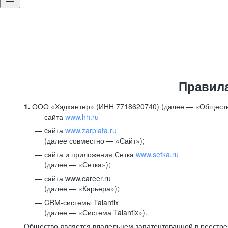
Правил
1.
ООО «Хэдхантер» (ИНН 7718620740) (далее — «Обществ
сайта
www.hh.ru
cайта
www.zarplata.ru
(далее совместно — «Сайт»);
сайта и приложения Сетка
www.setka.ru
(далее — «Сетка»);
сайта www.career.ru
(далее — «Карьера»);
CRM-системы Talantix
(далее — «Система Talantix»).
Общество является владельцем запатентованной в реестр