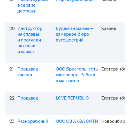
в сервис
доставки
20
Инструктор
Будем знакомы —
Казань
на сплавы
камерное бюро
и прогулки
путешествий
на сапах
и каяках
21
Продавец-
ООО Бристоль, сеть
Екатеринбур
кассир
магазинов, Работа
в магазине
22
Продавец
LOVE REPUBLIC
Екатеринбур
23
Разнорабочий
ООО СЗ АКВА СИТИ
Новосибирск