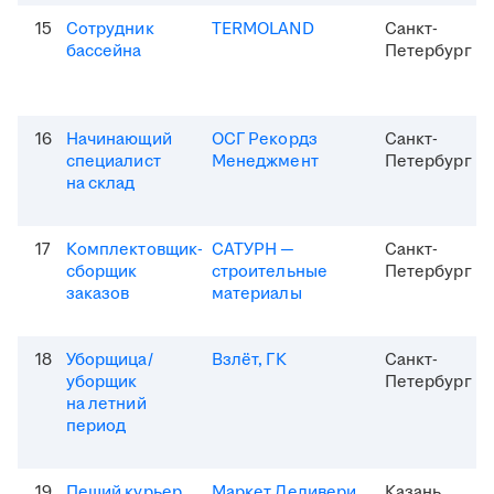
15
Сотрудник
TERMOLAND
Санкт-
бассейна
Петербург
16
Начинающий
ОСГ Рекордз
Санкт-
специалист
Менеджмент
Петербург
на склад
17
Комплектовщик-
САТУРН —
Санкт-
сборщик
строительные
Петербург
заказов
материалы
18
Уборщица/
Взлёт, ГК
Санкт-
уборщик
Петербург
на летний
период
19
Пеший курьер
Маркет Деливери
Казань