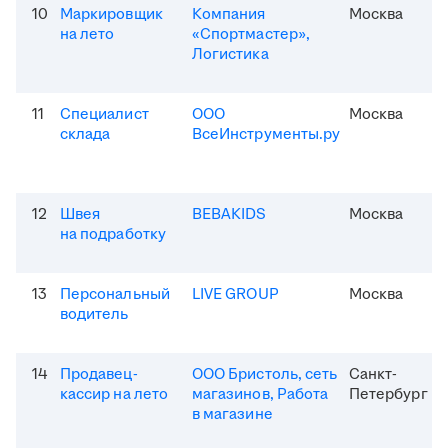
10
Маркировщик
Компания
Москва
на лето
«Спортмастер»,
Логистика
11
Специалист
ООО
Москва
склада
ВсеИнструменты.ру
12
Швея
BEBAKIDS
Москва
на подработку
13
Персональный
LIVE GROUP
Москва
водитель
14
Продавец-
ООО Бристоль, сеть
Санкт-
кассир на лето
магазинов, Работа
Петербург
в магазине