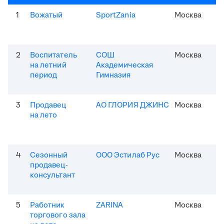
1
Вожатый
SportZania
Москва
2
Воспитатель
СОШ
Москва
на летний
Академическая
период
Гимназия
3
Продавец
АО ГЛОРИЯ ДЖИНС
Москва
на лето
4
Сезонный
ООО Эстилаб Рус
Москва
продавец-
консультант
5
Работник
ZARINA
Москва
торгового зала