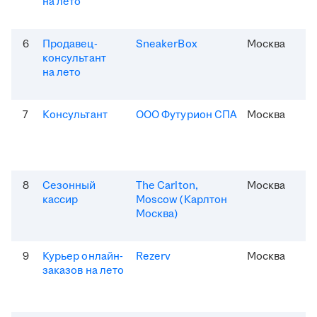
на лето
6
Продавец-
SneakerBox
Москва
консультант
на лето
7
Консультант
ООО Футурион СПА
Москва
8
Сезонный
The Carlton,
Москва
кассир
Moscow (Карлтон
Москва)
9
Курьер онлайн-
Rezerv
Москва
заказов на лето