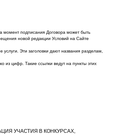
 на момент подписания Договора может быть
мещения новой редакции Условий на Сайте
 услуги. Эти заголовки дают названия разделам,
о из цифр. Такие ссылки ведут на пункты этих
антер», ИНН 7718620740, адрес: 125047,
одская территория Муниципальный округ
я улица, дом 48, помещ. 25
ых резюме с предложениями Соискателей
АЦИЯ УЧАСТИЯ В КОНКУРСАХ,
тра контактной информации Соискателя
тор сайтов: hh.ru, talantix.ru и других
 из Типов регистраций.
луг