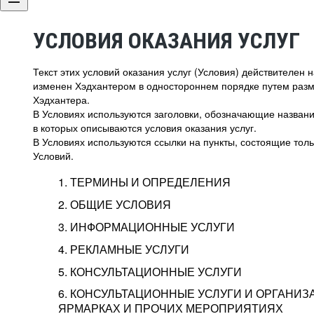
УСЛОВИЯ ОКАЗАНИЯ УСЛУГ
Текст этих условий оказания услуг (Условия) действителен
изменен Хэдхантером в одностороннем порядке путем раз
Хэдхантера.
В Условиях используются заголовки, обозначающие название
в которых описываются условия оказания услуг.
В Условиях используются ссылки на пункты, состоящие тольк
Условий.
1. ТЕРМИНЫ И ОПРЕДЕЛЕНИЯ
2. ОБЩИЕ УСЛОВИЯ
3. ИНФОРМАЦИОННЫЕ УСЛУГИ
1.1. Хэдхантер, или
Хэдхантер, ООО «Хэдх
4. РЕКЛАМНЫЕ УСЛУГИ
HeadHunter, или
г. Москва, внутригор
2.1. Типы и статусы регистрации
5. КОНСУЛЬТАЦИОННЫЕ УСЛУГИ
Исполнитель
Тверской,
2-я
Брестска
Типы регистрации
3.1. Предоставление доступа к базе данн
2.2. Активация услуг
6. КОНСУЛЬТАЦИОННЫЕ УСЛУГИ И ОРГАНИЗ
о трудоустройстве с возможностью просмо
Описание и активация
ЯРМАРКАХ И ПРОЧИХ МЕРОПРИЯТИЯХ
Хэдхантер — администра
2.1.1. Заказчику может быть присвоен один
4.0. Общие условия оказания рекламных ус