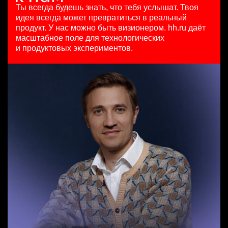
HeadHunter::Коммерческий департамент
HeadHunter::Департамент маркетинга
Ярославль
Ты всегда будешь знать, что тебя услышат.
Твоя
Senior Data Scientist (команда рекомендаций)
7 авг. 2026
15 июл. 2026
идея всегда может превратиться в реальный
HeadHunter::Analytics/Data Science
150000 ₽
з/п не указана
продукт.
У нас можно быть визионером. hh.ru даёт
Менеджер по продажам в сегменте среднего и крупного
29 июл. 2026
Нижний Новгород
Ташкент
масштабное поле для технологических
бизнеса
450000 ₽
и продуктовых экспериментов.
HeadHunter::Телефонные продажи
Москва
Старший аналитик клиентской эффективности
вчера
HeadHunter::Коммерческий департамент
125000 - 175000 ₽
3 авг. 2026
Ярославль
з/п не указана
Москва