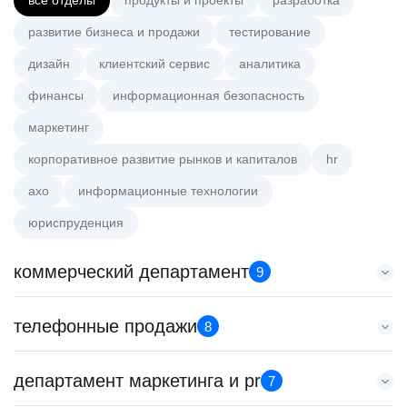
все отделы
продукты и проекты
разработка
развитие бизнеса и продажи
тестирование
дизайн
клиентский сервис
аналитика
финансы
информационная безопасность
маркетинг
корпоративное развитие рынков и капиталов
hr
axo
информационные технологии
юриспруденция
коммерческий департамент
9
Менеджер по работе с ключевыми клиентами (КАМ)
телефонные продажи
8
HeadHunter::Коммерческий департамент
6 авг. 2026
Менеджер по продажам B2B (сегмент SMB)
департамент маркетинга и pr
з/п не указана
7
HeadHunter::Телефонные продажи
Москва