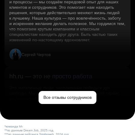
и процессы — мы создаём передовой опыт для наших
клиентов и сотрудников. Это помогает нам находить
решения, которые действительно меняют жизнь людей
к лучшему. Наша культура — про вовлечённость, заботу
и искреннее желание делать полезное. Мы гордимся тем,
что помогаем крутым компаниям и классным
специалистам находить друг друга. Быть частью таких
изменений по‑настоящему вдохновляет.
Сергей Чертов
hh.ru — это не просто работа
Это эмпатичные люди, заслуженные победы и дух
свободы. Мы помогаем миру и создаём лучший сервис
Все отзывы сотрудников
по поиску работы в стране.
Ольга Емельянова
*команда hh
**по данным Dream Job, 2025 год
***по данным рейтинга Similarweb, 2024 год