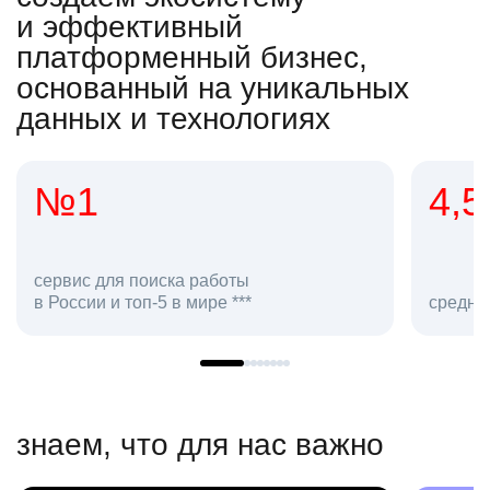
и эффективный
платформенный бизнес,
основанный на уникальных
данных и технологиях
4,5
2
сотр
средняя оценка hh.ru как работодателя **
в hh.
знаем, что для нас важно