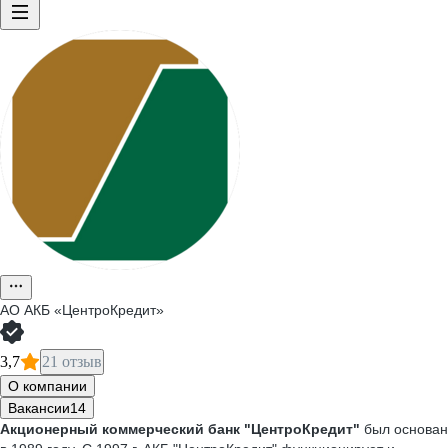
АО
АКБ «ЦентроКредит»
3,7
21 отзыв
О компании
Вакансии
14
Акционерный коммерческий банк "ЦентроКредит"
был основан