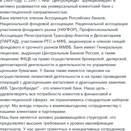
в 1989 году. С 1997 г. АКБ "ЦентроКредит" функционирует и
активно развивается как универсальный клиентский банк с
инвестиционной направленностью.
Банк является членом Ассоциации Российских банков,
Национальной фондовой ассоциации, Национальной ассоциации
участников фондового рынка (НАУФОР), Профессиональной
Ассоциации Регистраторов Трансфер-Агентов и Депозитариев
(ПАРТАД), участником РТС и МФБ, акционером и членом секций
фондового и срочного рынков ММВБ. Банк имеет Генеральную
лицензию, выданную Центральным Банком России, а также
лицензию ФКЦБ на право осуществления брокерской, дилерской,
депозитарной деятельности и деятельности по управлению
ценными бумагами. У банка также имеются лицензии на
осуществление лизинговой деятельности и на право проведения
операций с драгоценными металлами и драгоценными камнями.
АКБ "ЦентроКредит" - это клиентский банк. Наша цель -
удовлетворять все потребности клиентов в финансовой и
инвестиционной сферах, не ограничиваясь стандартным набором
услуг. Мы всегда открыты к взаимовыгодному сотрудничеству с
нашими клиентами и партнерами.
Наш банк является активно развивающейся структурой, что
предъявляет высокие требования к уровню квалификации
персонала. У нас ценят грамотных и инициативных сотрудников,