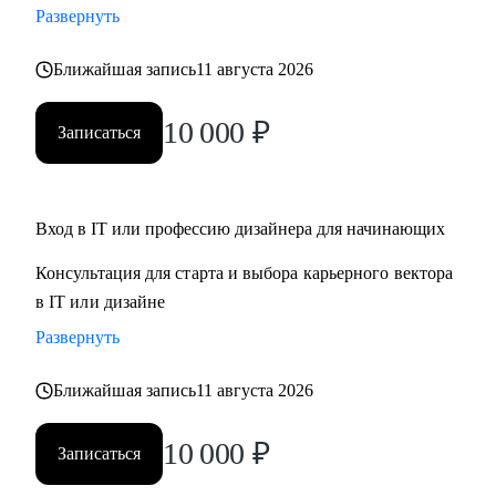
Развернуть
Кому могу помочь:
Ближайшая запись
11 августа 2026
• Для дизайнеров, UI, UX, продуктовых дизайнеров
• Тем, кто хочет стать дизайнером в IT
10 000
₽
Записаться
• Тем, кто хочет войти в IT и начать строить карьеру с нуля,
но не знает с чего начать
Обращайся ко мне, если нужна помощь с
Вход в IT или профессию дизайнера для начинающих
трудоустройством, ростом на текущем месте работы или
Консультация для старта и выбора карьерного вектора
определением куда и как расти
в IT или дизайне
Развернуть
Ближайшая запись
11 августа 2026
10 000
₽
Записаться