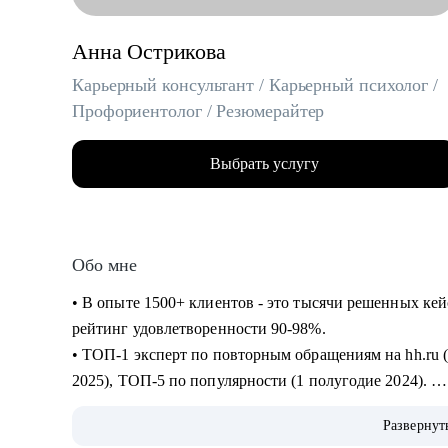
Анна Острикова
Карьерный консультант / Карьерный психолог /
Профориентолог / Резюмерайтер
Выбрать услугу
Обо мне
• В опыте 1500+ клиентов - это тысячи решенных ке
рейтинг удовлетворенности 90-98%.
• ТОП-1 эксперт по повторным обращениям на hh.ru (1
2025), ТОП-5 по популярности (1 полугодие 2024).
• 6+ лет на руководящих HR-позициях и 10+ лет в пс
Развернут
"Человек-Карьера" на всех уровнях: от бессознател