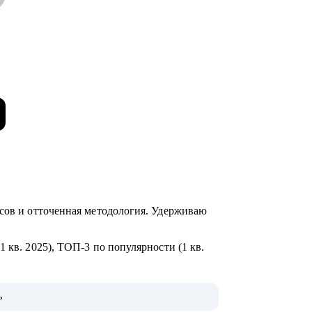
йсов и отточенная методология. Удерживаю
 кв. 2025), ТОП-3 по популярности (1 кв.
ихологии позволяют работать с системой
ь
ьных ограничений до требований HR.