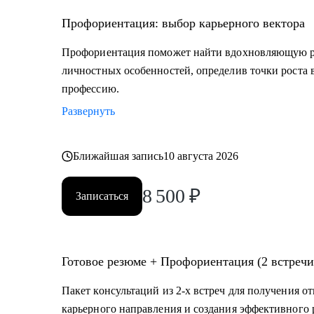
• туризм, гостеприимство
• закупки, тендеры
Профориентация: выбор карьерного вектора
• логистика, ВЭД
Профориентация поможет найти вдохновляющую ра
• маркетинг, PR
личностных особенностей, определив точки роста 
• образование
профессию.
• бухгалтерия
Развернуть
• психология
• аналитика
• склад
Ближайшая запись
10 августа 2026
• HR
8 500
₽
Записаться
Жизнь слишком коротка для нелюбимой работы, запи
Готовое резюме + Профориентация (2 встречи
Пакет консультаций из 2-х встреч для получения о
карьерного направления и создания эффективного 