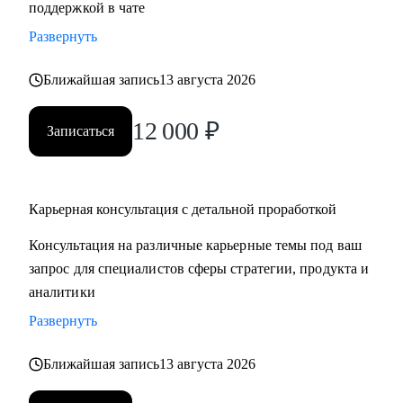
поддержкой в чате
продающее резюме / LinkedIn
Развернуть
• Проведу mock-interview и дам практические
рекомендации по улучшению презентации
Ближайшая запись
13 августа 2026
• Научу нетворчить эффективно и с результатом для
карьеры
12 000
₽
Записаться
• Для тех, кто только задумался о получении визы талантов
в США (EB1-A, O1), расскажу о процессе, поделюсь
ресурсами и контактами, подберу релевантные ресурсы/
организации для закрытия критериев
Карьерная консультация с детальной проработкой
• Для поступающих в бизнес-школы, помогу со стратегией
Консультация на различные карьерные темы под ваш
поступления, а также проверкой материалов (например,
запрос для специалистов сферы стратегии, продукта и
эссе, резюме, рекомендательные письма)
аналитики
Развернуть
Кому могу помочь:
Мои консультации подойдут тем, кто:
Ближайшая запись
13 августа 2026
• Хочет найти работу в IT, FMCG, e-commerce на позициях:
Analytics, Strategy & Ops, Go-To-Market, Product