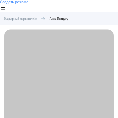
Создать резюме
Карьерный маркетплейс
Анна
Есицугу