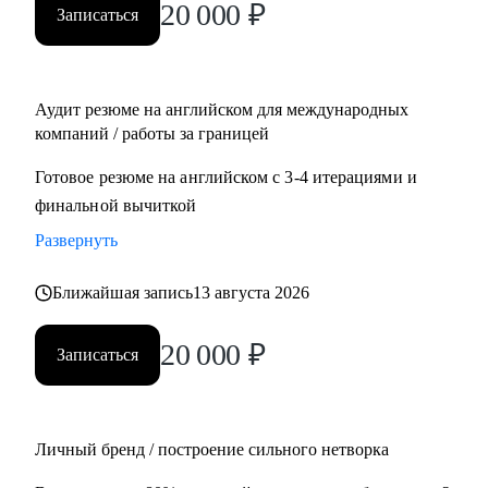
20 000
₽
Записаться
Management, Project Management
• Планирует переехать в Европу или США или уже ищет
там работу
• Думает об иммиграции в США по визе талантов О1 /
Аудит резюме на английском для международных
ЕВ1-А
компаний / работы за границей
• Хочет поступить в топовые бизнес школы в Европе
Готовое резюме на английском с 3-4 итерациями и
финальной вычиткой
Развернуть
Ближайшая запись
13 августа 2026
20 000
₽
Записаться
Личный бренд / построение сильного нетворка