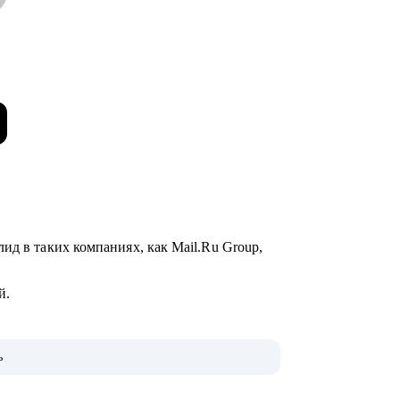
ид в таких компаниях, как Mail.Ru Group,
ий.
той группе.
ь