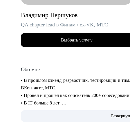
Владимир Першуков
QA chapter lead в Финам / ex-VK, МТС
Выбрать услугу
Обо мне
• В прошлом бэкенд-разработчик, тестировщик и тимл
ВКонтакте, МТС.
• Провел и прошел как соискатель 200+ собеседован
• В IT больше 8 лет.
• Учусь на курсе "Команда" Стратоплана в продвину
Развернут
• Отвечаю за командные процессы и практики.
• Пишу код на python, провожу code review.