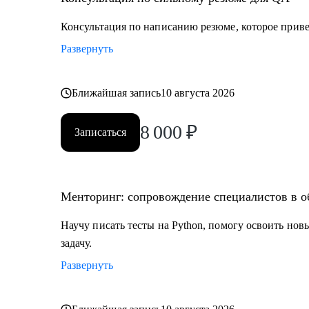
• Всем, кто только собирается начать работать в обла
• Тем, кто не может найти первую работу в IT.
Консультация по написанию резюме, которое привед
• Тем, кто зашел в тупик в плане карьеры/уперся в по
Развернуть
• Тем, кто столкнулся со сложной задачей на проекте.
Ближайшая запись
10 августа 2026
8 000
₽
Записаться
Менторинг: сопровождение специалистов в о
Научу писать тесты на Python, помогу освоить но
задачу.
Развернуть