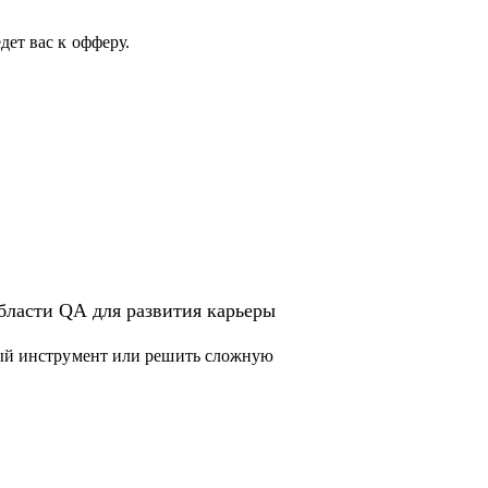
сти QA или в IT.
ет вас к офферу.
толок.
бласти QA для развития карьеры
вый инструмент или решить сложную