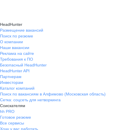
Карьерные эксперты на hh.ru помогут вам
hh.ru, которые повысят вашу уверенность
текущем месте работы и о том, кому он будет
справиться с синдромом самозванца путем
в карьере.
полезен, с какими запросами работает.
индивидуальной работы, анализа достижений
Вы точно найдёте того, кто вам нужен!
HeadHunter
и формирования уверенности в собственных
Размещение вакансий
Поиск по резюме
силах и компетенциях.
О компании
Наши вакансии
Реклама на сайте
Требования к ПО
Безопасный HeadHunter
HeadHunter API
Партнерам
Инвесторам
Каталог компаний
Поиск по вакансиям в Алфимово (Московская область)
Сетка: соцсеть для нетворкинга
Соискателям
hh PRO
Готовое резюме
Все сервисы
Хочу у вас работать