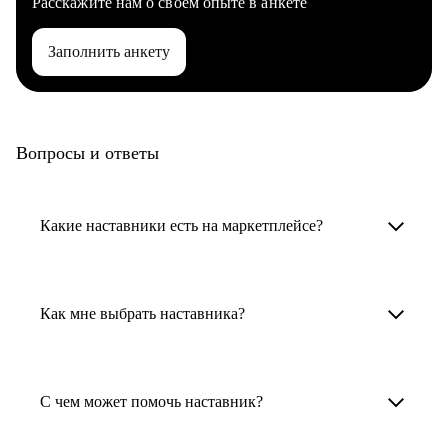
Расскажите нам о своем опыте в анкете
Заполнить анкету
Вопросы и ответы
Какие наставники есть на маркетплейсе?
Карьерные наставники — это HR-
специалисты, карьерные консультанты,
Как мне выбрать наставника?
психологи, резюмерайтеры и менторы.
Умный поиск поможет в три клика выбрать
Менторы работают в ИТ, дизайне, других
наставника для достижения вашей цели.
С чем может помочь наставник?
узкоспециализированных сферах. Они
помогут прокачать навыки, построить