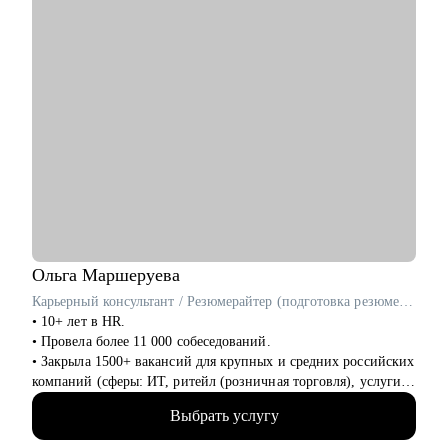
нет
• выбор среди нескольких вариантов развития карьеры
• подготовка к собеседованию и самопрезентации
Кому могу помочь:
Как молодым специалистам, так и руководителям в сферах:
• медицина (не фарма)
• образование
• психология
• бьюти-индустрия (индустрия красоты)
• HR ( управление персоналом)
• административный персонал
• продажи
• спорт
Ольга
Маршеруева
• HoReCa (индустрия гостеприимства)
Карьерный консультант / Резюмерайтер (подготовка резюме) / Эксперт по профориентации
• туризм
• 10+ лет в HR.
• Провела более 11 000 собеседований.
• Закрыла 1500+ вакансий для крупных и средних российских
компаний (сферы: ИТ, ритейл (розничная торговля), услуги
для бизнеса, индустрия гостеприимства и пр).
Выбрать услугу
• 8 лет в карьерном консультировании и коучинге. Помогла в
достижении карьерных целей более 600 клиентам.