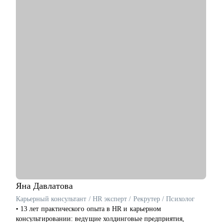
С чем помогу:
• Проведу аудит резюме, сделаем его выделяющимся и
классным.
• Отвечу на ваши вопросы по поиску работы и прохождению
интервью.
• Вместе разработаем план, где и как искать релевантные
вакансии.
• Помогу написать сопроводительное письмо.
• Помогу подготовиться к интервью (в т.ч. на английском
языке).
• Проведу с вами тестовые собеседования, дам развивающую
обратную связь.
Кому могу помочь:
• Всем, кто только собирается начать работать в области IT.
• Начинающим и опытным HR-специалистам.
• Тем, кто зашел в тупик в плане карьеры/уперся в потолок.
• Тем, кто получает отказы и не понимает причину.
Яна
Давлатова
Карьерный консультант / HR эксперт / Рекрутер / Психолог
• 13 лет практического опыта в HR и карьерном
консультировании: ведущие холдинговые предприятия,