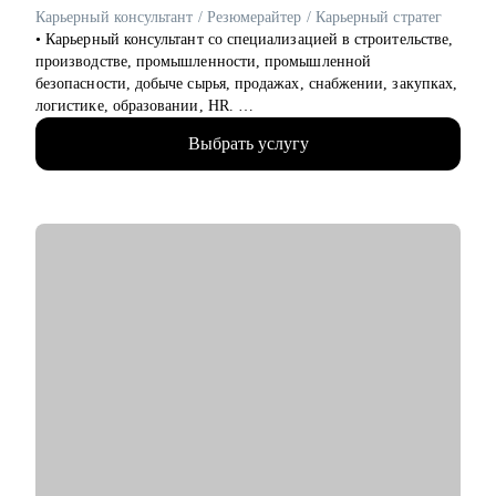
• аналитики
Карьерный консультант / Резюмерайтер / Карьерный стратег
• финансов
• Карьерный консультант со специализацией в строительстве,
• закупок
производстве, промышленности, промышленной
• логистики
безопасности, добыче сырья, продажах, снабжении, закупках,
• АХО и пр.
логистике, образовании, HR.
• Помогла с трудоустройством топ-менеджерам,
Я помогу вам, даже если вы:
Выбрать услугу
руководителям и экспертам в крупные компании: Газпром,
• несколько лет не работали;
Сибур, Роснефть, Яндекс, Сбер, ВТБ, Danone и др.
• совсем без опыта работы;
• 15 лет в HR и 8 лет в карьерном консультировании.
• часто меняли работу;
• Более 3800 консультаций и довольных клиентов. Меня
• захотели вернуться из фриланса, своего бизнеса в найм;
рекомендуют знакомым и коллегам.
• хотите сменить профессию, но не знаете, как грамотно
• Отлично понимаю вес каждого слова в резюме.
построить поиск работы.
• Оказываю мотивационную поддержку в решении любой
карьерной цели.
• Подготовила 5400+ качественных резюме и
сопроводительных писем из фактов, точных фраз,
убедительных достижений.
• Провела 2800+ индивидуальных консультаций по поиску
работы, подготовке к сложным вопросам HR и нанимающих
руководителей.
С чем помогу: