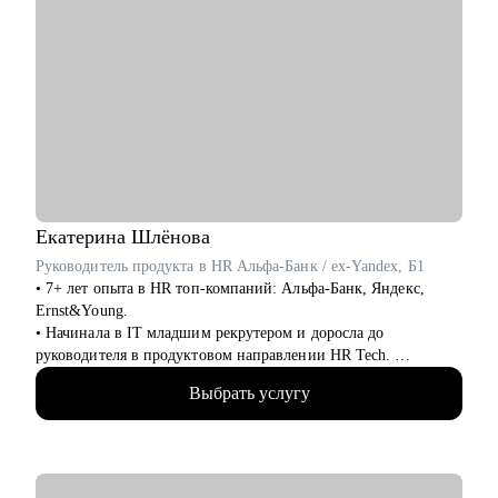
Екатерина
Шлёнова
Руководитель продукта в HR Альфа-Банк / ex-Yandex, Б1
• 7+ лет опыта в HR топ-компаний: Альфа-Банк, Яндекс,
Ernst&Young.
• Начинала в IT младшим рекрутером и доросла до
руководителя в продуктовом направлении HR Tech.
• Создала ряд цифровых продуктов для сотрудников Яндекса.
Выбрать услугу
• Провела 1000+ собеседований, как соискатель прошла 100+.
• Закончила бакалавриат МГУ, магистратуру ВШЭ, сейчас
учусь по программе проф переподготовки на психолога.
• 4+ года в личной психотерапии.