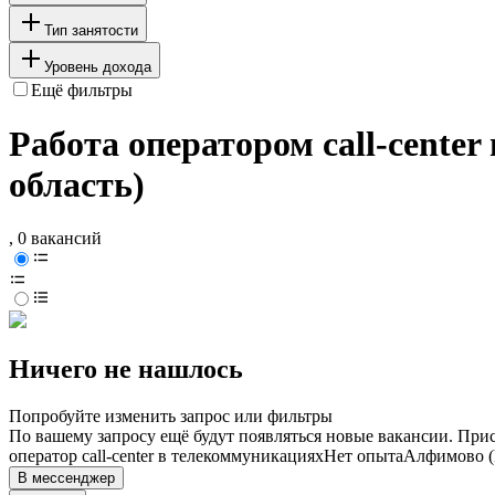
Тип занятости
Уровень дохода
Ещё фильтры
Работа оператором call-cente
область)
, 0 вакансий
Ничего не нашлось
Попробуйте изменить запрос или фильтры
По вашему запросу ещё будут появляться новые вакансии. При
оператор call-center в телекоммуникациях
Нет опыта
Алфимово (
В мессенджер