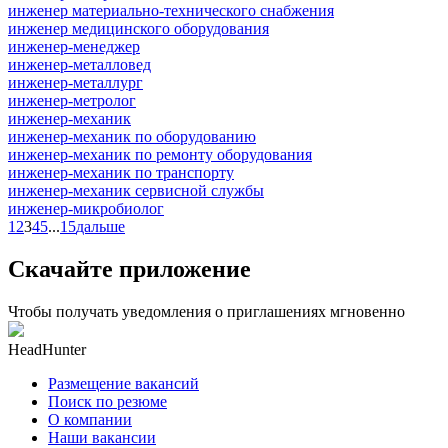
инженер материально-технического снабжения
инженер медицинского оборудования
инженер-менеджер
инженер-металловед
инженер-металлург
инженер-метролог
инженер-механик
инженер-механик по оборудованию
инженер-механик по ремонту оборудования
инженер-механик по транспорту
инженер-механик сервисной службы
инженер-микробиолог
1
2
3
4
5
...
15
дальше
Скачайте приложение
Чтобы получать уведомления о приглашениях мгновенно
HeadHunter
Размещение вакансий
Поиск по резюме
О компании
Наши вакансии