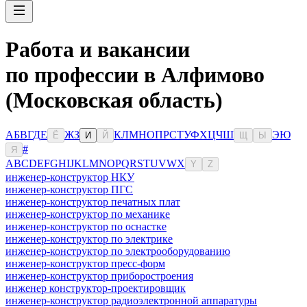
Работа и вакансии
по профессии в Алфимово
(Московская область)
А
Б
В
Г
Д
Е
Ж
З
К
Л
М
Н
О
П
Р
С
Т
У
Ф
Х
Ц
Ч
Ш
Э
Ю
Ё
И
Й
Щ
Ы
#
Я
A
B
C
D
E
F
G
H
I
J
K
L
M
N
O
P
Q
R
S
T
U
V
W
X
Y
Z
инженер-конструктор НКУ
инженер-конструктор ПГС
инженер-конструктор печатных плат
инженер-конструктор по механике
инженер-конструктор по оснастке
инженер-конструктор по электрике
инженер-конструктор по электрооборудованию
инженер-конструктор пресс-форм
инженер-конструктор приборостроения
инженер конструктор-проектировщик
инженер-конструктор радиоэлектронной аппаратуры