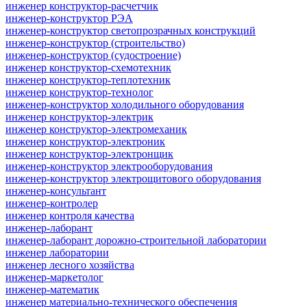
инженер конструктор-расчетчик
инженер-конструктор РЭА
инженер-конструктор светопрозрачных конструкций
инженер-конструктор (строительство)
инженер-конструктор (судостроение)
инженер конструктор-схемотехник
инженер конструктор-теплотехник
инженер конструктор-технолог
инженер-конструктор холодильного оборудования
инженер конструктор-электрик
инженер конструктор-электромеханик
инженер конструктор-электроник
инженер конструктор-электронщик
инженер-конструктор электрооборудования
инженер-конструктор электрощитового оборудования
инженер-консультант
инженер-контролер
инженер контроля качества
инженер-лаборант
инженер-лаборант дорожно-строительной лаборатории
инженер лаборатории
инженер лесного хозяйства
инженер-маркетолог
инженер-математик
инженер материально-технического обеспечения