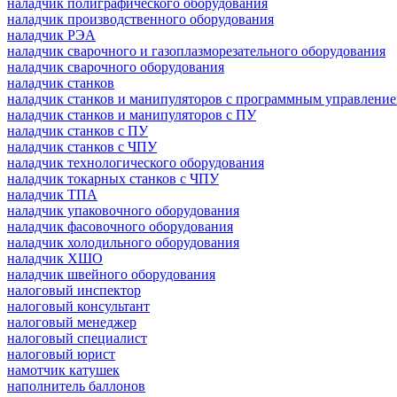
наладчик полиграфического оборудования
наладчик производственного оборудования
наладчик РЭА
наладчик сварочного и газоплазморезательного оборудования
наладчик сварочного оборудования
наладчик станков
наладчик станков и манипуляторов с программным управлени
наладчик станков и манипуляторов с ПУ
наладчик станков с ПУ
наладчик станков с ЧПУ
наладчик технологического оборудования
наладчик токарных станков с ЧПУ
наладчик ТПА
наладчик упаковочного оборудования
наладчик фасовочного оборудования
наладчик холодильного оборудования
наладчик ХШО
наладчик швейного оборудования
налоговый инспектор
налоговый консультант
налоговый менеджер
налоговый специалист
налоговый юрист
намотчик катушек
наполнитель баллонов