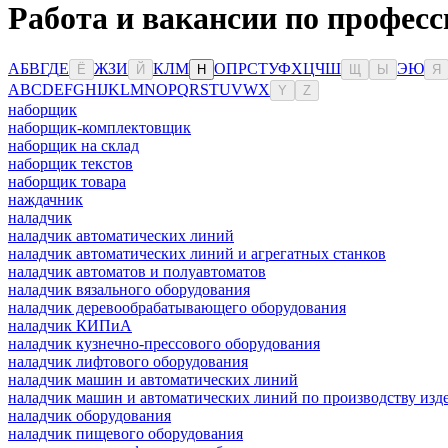
Работа и вакансии по профес
А
Б
В
Г
Д
Е
Ж
З
И
К
Л
М
О
П
Р
С
Т
У
Ф
Х
Ц
Ч
Ш
Э
Ю
Ё
Й
Н
Щ
Ы
Я
A
B
C
D
E
F
G
H
I
J
K
L
M
N
O
P
Q
R
S
T
U
V
W
X
Y
Z
наборщик
наборщик-комплектовщик
наборщик на склад
наборщик текстов
наборщик товара
наждачник
наладчик
наладчик автоматических линий
наладчик автоматических линий и агрегатных станков
наладчик автоматов и полуавтоматов
наладчик вязального оборудования
наладчик деревообрабатывающего оборудования
наладчик КИПиА
наладчик кузнечно-прессового оборудования
наладчик лифтового оборудования
наладчик машин и автоматических линий
наладчик машин и автоматических линий по производству изде
наладчик оборудования
наладчик пищевого оборудования