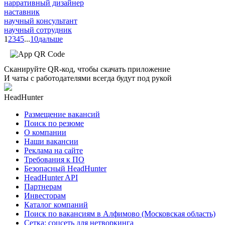
нарративный дизайнер
наставник
научный консультант
научный сотрудник
1
2
3
4
5
...
10
дальше
Сканируйте QR-код, чтобы скачать приложение
И чаты с работодателями всегда будут под рукой
HeadHunter
Размещение вакансий
Поиск по резюме
О компании
Наши вакансии
Реклама на сайте
Требования к ПО
Безопасный HeadHunter
HeadHunter API
Партнерам
Инвесторам
Каталог компаний
Поиск по вакансиям в Алфимово (Московская область)
Сетка: соцсеть для нетворкинга