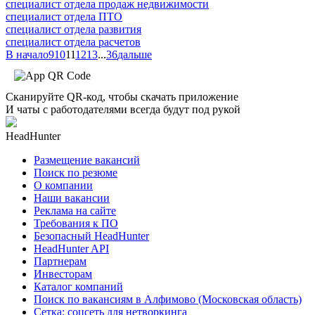
специалист отдела продаж недвижимости
специалист отдела ПТО
специалист отдела развития
специалист отдела расчетов
В начало
9
10
11
12
13
...
36
дальше
Сканируйте QR-код, чтобы скачать приложение
И чаты с работодателями всегда будут под рукой
HeadHunter
Размещение вакансий
Поиск по резюме
О компании
Наши вакансии
Реклама на сайте
Требования к ПО
Безопасный HeadHunter
HeadHunter API
Партнерам
Инвесторам
Каталог компаний
Поиск по вакансиям в Алфимово (Московская область)
Сетка: соцсеть для нетворкинга