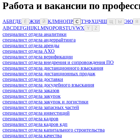
Работа и вакансии по профес
А
Б
В
Г
Д
Е
Ж
З
И
К
Л
М
Н
О
П
Р
Т
У
Ф
Х
Ц
Ч
Ш
Э
Ю
Ё
Й
С
Щ
Ы
Я
A
B
C
D
E
F
G
H
I
J
K
L
M
N
O
P
Q
R
S
T
U
V
W
X
Y
Z
специалист отдела аналитики
специалист отдела андеррайтинга
специалист отдела аренды
специалист отдела АХО
специалист отдела верификации
специалист отдела внедрения и сопровождения ПО
специалист отдела дистанционного взыскания
специалист отдела дистанционных продаж
специалист отдела доставки
специалист отдела досудебного взыскания
специалист отдела заказов
специалист отдела закупок
специалист отдела закупок и логистики
специалист отдела запасных частей
специалист отдела инвестиций
специалист отдела кадров
специалист отдела кадров кдп
специалист отдела капитального строительства
специалист отдела качества