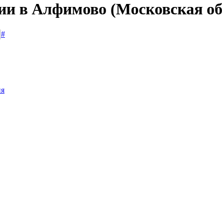
сии в Алфимово (Московская об
#
ия