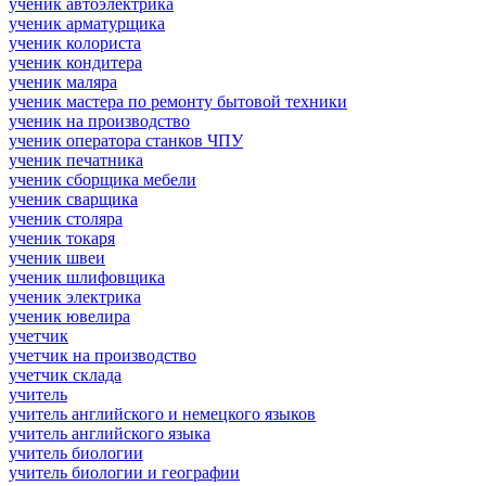
ученик автоэлектрика
ученик арматурщика
ученик колориста
ученик кондитера
ученик маляра
ученик мастера по ремонту бытовой техники
ученик на производство
ученик оператора станков ЧПУ
ученик печатника
ученик сборщика мебели
ученик сварщика
ученик столяра
ученик токаря
ученик швеи
ученик шлифовщика
ученик электрика
ученик ювелира
учетчик
учетчик на производство
учетчик склада
учитель
учитель английского и немецкого языков
учитель английского языка
учитель биологии
учитель биологии и географии