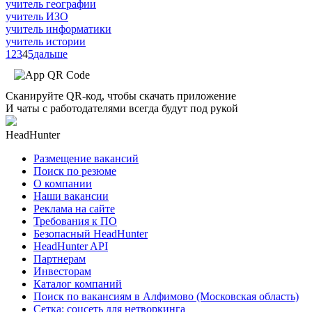
учитель географии
учитель ИЗО
учитель информатики
учитель истории
1
2
3
4
5
дальше
Сканируйте QR-код, чтобы скачать приложение
И чаты с работодателями всегда будут под рукой
HeadHunter
Размещение вакансий
Поиск по резюме
О компании
Наши вакансии
Реклама на сайте
Требования к ПО
Безопасный HeadHunter
HeadHunter API
Партнерам
Инвесторам
Каталог компаний
Поиск по вакансиям в Алфимово (Московская область)
Сетка: соцсеть для нетворкинга