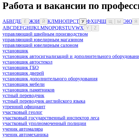
Работа и вакансии по профес
А
Б
В
Г
Д
Е
Ж
З
И
К
Л
М
Н
О
П
Р
С
Т
Ф
Х
Ц
Ч
Ш
Э
Ю
Ё
Й
У
Щ
Ы
Я
A
B
C
D
E
F
G
H
I
J
K
L
M
N
O
P
Q
R
S
T
U
V
W
X
Y
Z
управляющий швейным производством
управляющий ювелирным магазином
управляющий ювелирным салоном
установщик
установщик автосигнализаций и дополнительного оборудован
установщик автостекол
установщик ГБО
установщик дверей
установщик дополнительного оборудования
установщик мебели
установщик памятников
устный переводчик
устный переводчик английского языка
утренний официант
участковый геолог
участковый государственный инспектор леса
участковый уполномоченный полиции
ученик автомаляра
ученик автомеханика