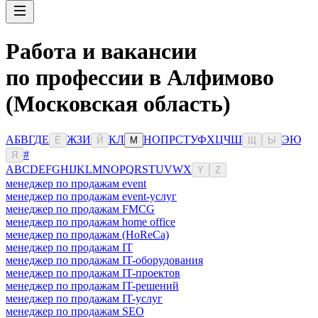
Работа и вакансии
по профессии в Алфимово
(Московская область)
А
Б
В
Г
Д
Е
Ж
З
И
К
Л
Н
О
П
Р
С
Т
У
Ф
Х
Ц
Ч
Ш
Э
Ю
Ё
Й
М
Щ
Ы
#
Я
A
B
C
D
E
F
G
H
I
J
K
L
M
N
O
P
Q
R
S
T
U
V
W
X
Y
Z
менеджер по продажам event
менеджер по продажам event-услуг
менеджер по продажам FMCG
менеджер по продажам home office
менеджер по продажам (HoReCa)
менеджер по продажам IT
менеджер по продажам IT-оборудования
менеджер по продажам IT-проектов
менеджер по продажам IT-решений
менеджер по продажам IT-услуг
менеджер по продажам SEO