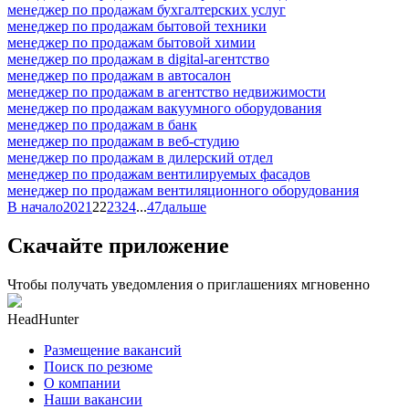
менеджер по продажам бухгалтерских услуг
менеджер по продажам бытовой техники
менеджер по продажам бытовой химии
менеджер по продажам в digital-агентство
менеджер по продажам в автосалон
менеджер по продажам в агентство недвижимости
менеджер по продажам вакуумного оборудования
менеджер по продажам в банк
менеджер по продажам в веб-студию
менеджер по продажам в дилерский отдел
менеджер по продажам вентилируемых фасадов
менеджер по продажам вентиляционного оборудования
В начало
20
21
22
23
24
...
47
дальше
Скачайте приложение
Чтобы получать уведомления о приглашениях мгновенно
HeadHunter
Размещение вакансий
Поиск по резюме
О компании
Наши вакансии